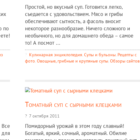
Простой, но вкусный суп. Готовится легко,
ких
съедается с удовольствием. Мясо и грибы
обеспечивают сытность, а фасоль вносит
о по
некоторое разнообразие. Ничего сложного и
еете!
необычного, но для домашнего обеда – самое
то! А посмот ...
из
Кулинарная энциклопедия
,
Супы и бульоны
,
Рецепты c
фото
,
Овощные, грибные и крупяные супы
,
Обзоры сайтов
Томатный суп с сырными клецками
7 октября 2011
 Все
Помидорный урожай в этом году славный!
 для
Богатый, яркий, сочный, ароматный. Обилие