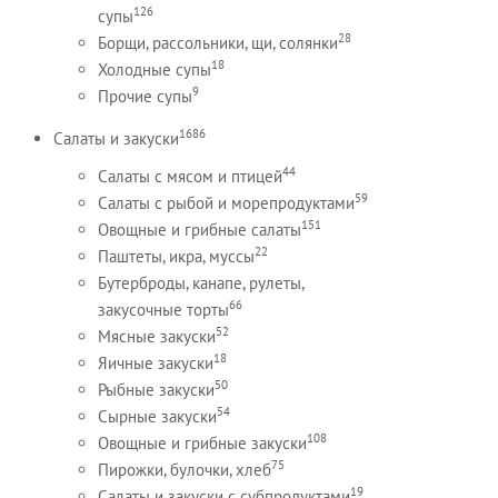
126
супы
28
Борщи, рассольники, щи, солянки
18
Холодные супы
9
Прочие супы
1686
Салаты и закуски
44
Салаты с мясом и птицей
59
Салаты с рыбой и морепродуктами
151
Овощные и грибные салаты
22
Паштеты, икра, муссы
Бутерброды, канапе, рулеты,
66
закусочные торты
52
Мясные закуски
18
Яичные закуски
50
Рыбные закуски
54
Сырные закуски
108
Овощные и грибные закуски
75
Пирожки, булочки, хлеб
19
Салаты и закуски с субпродуктами