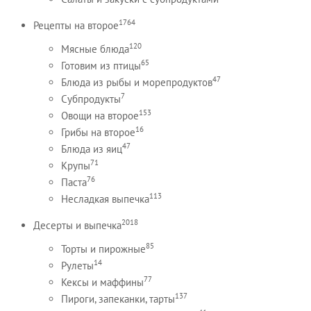
1764
Рецепты на второе
120
Мясные блюда
65
Готовим из птицы
47
Блюда из рыбы и морепродуктов
7
Субпродукты
153
Овощи на второе
16
Грибы на второе
47
Блюда из яиц
71
Крупы
76
Паста
113
Несладкая выпечка
2018
Десерты и выпечка
85
Торты и пирожные
14
Рулеты
77
Кексы и маффины
137
Пироги, запеканки, тарты