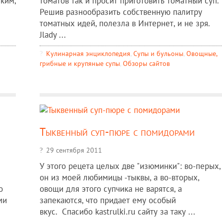
ким,
томатов так и просит приготовить томатный суп.
Решив разнообразить собственную палитру
томатных идей, полезла в Интернет, и не зря.
Jlady ...
Кулинарная энциклопедия
,
Супы и бульоны
,
Овощные,
грибные и крупяные супы
,
Обзоры сайтов
Тыквенный суп-пюре с помидорами
29 сентября 2011
У этого рецета целых две "изюминки": во-перых,
он из моей любимицы -тыквы, а во-вторых,
о
овощи для этого супчика не варятся, а
ми
запекаются, что придает ему особый
вкус. Спасибо kastrulki.ru сайту за таку ...