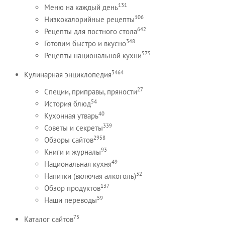
131
Меню на каждый день
106
Низкокалорийные рецепты
642
Рецепты для постного стола
348
Готовим быстро и вкусно
575
Рецепты национальной кухни
3464
Кулинарная энциклопедия
27
Специи, приправы, пряности
54
История блюд
40
Кухонная утварь
339
Советы и секреты
2958
Обзоры сайтов
93
Книги и журналы
49
Национальная кухня
32
Напитки (включая алкоголь)
137
Обзор продуктов
59
Наши переводы
75
Каталог сайтов