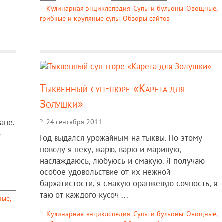
Кулинарная энциклопедия
,
Супы и бульоны
,
Овощные,
грибные и крупяные супы
,
Обзоры сайтов
Тыквенный суп-пюре «Карета для
Золушки»
ане.
24 сентября 2011
о
Год выдался урожайным на тыквы. По этому
поводу я пеку, жарю, варю и мариную,
наслаждаюсь, любуюсь и смакую. Я получаю
особое удовольствие от их нежной
бархатистости, я смакую оранжевую сочность, я
таю от каждого кусоч ...
ые,
Кулинарная энциклопедия
,
Супы и бульоны
,
Овощные,