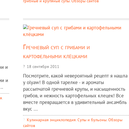
грибные и крупяные супы
,
Обзоры сайтов
Гречневый суп с грибами и
картофельными клёцками
18 сентября 2011
ни и
Посмотрите, какой невероятный рецепт я нашла
ии и
у olyaw! В одной тарелке - и ароматы
..
рассыпчатой гречневой крупы, и насыщенность
грибов, и нежность картофельных клецек! Все
я
,
вместе превращается в удивительный ансамбль
вкус ...
Кулинарная энциклопедия
,
Супы и бульоны
,
Обзоры
сайтов