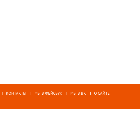
КОНТАКТЫ
МЫ В ФЕЙСБУК
МЫ В ВК
О САЙТЕ