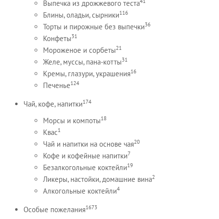
41
Выпечка из дрожжевого теста
116
Блины, оладьи, сырники
36
Торты и пирожные без выпечки
31
Конфеты
21
Мороженое и сорбеты
31
Желе, муссы, пана-котты
16
Кремы, глазури, украшения
124
Печенье
174
Чай, кофе, напитки
18
Морсы и компоты
1
Квас
20
Чай и напитки на основе чая
7
Кофе и кофейные напитки
19
Безалкогольные коктейли
2
Ликеры, настойки, домашние вина
4
Алкогольные коктейли
1673
Особые пожелания