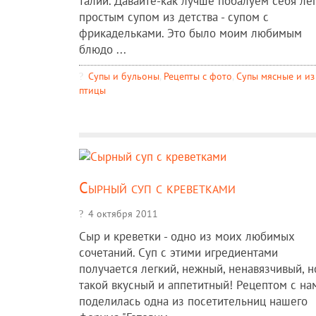
талии. Давайте-как лучше побалуем себя лег
простым супом из детства - супом с
фрикадельками. Это было моим любимым
блюдо ...
Супы и бульоны
,
Рецепты c фото
,
Супы мясные и из
птицы
Сырный суп с креветками
4 октября 2011
Сыр и креветки - одно из моих любимых
сочетаний. Суп с этими игредиентами
получается легкий, нежный, ненавязчивый, н
такой вкусный и аппетитный! Рецептом с на
поделилась одна из посетительниц нашего