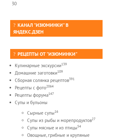
30
КАНАЛ "ИЗЮМИНКИ" В
ЯНДЕКС.ДЗЕН
РЕЦЕПТЫ ОТ "ИЗЮМИНКИ"
139
Кулинарные экскурсии
109
Домашние заготовки
391
Сборная солянка рецептов
2064
Рецепты c фото
147
Рецепты форума
Супы и бульоны
16
Сырные супы
27
Супы из рыбы и морепродуктов
54
Супы мясные и из птицы
Овощные, грибные и крупяные