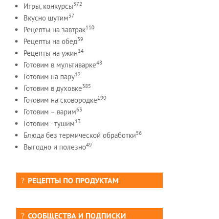
372
Игры, конкурсы
37
Вкусно шутим
110
Рецепты на завтрак
39
Рецепты на обед
14
Рецепты на ужин
48
Готовим в мультиварке
12
Готовим на пару
385
Готовим в духовке
190
Готовим на сковородке
63
Готовим – варим
13
Готовим - тушим
56
Блюда без термической обработки
49
Выгодно и полезно
РЕЦЕПТЫ ПО ПРОДУКТАМ
СООБЩЕСТВА И ПОДПИСКИ