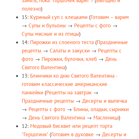
занять, пока “горшочек варит”?
(
Выгодно и
полезно
)
15:
Куриный суп с клецками
(
Готовим – варим
→
Супы и бульоны
→
Рецепты c фото
→
Супы мясные и из птицы
)
14:
Пирожки из слоеного теста
(
Праздничные
рецепты
→
Салаты и закуски
→
Рецепты c
фото
→
Пирожки, булочки, хлеб
→
День
Святого Валентина
)
13:
Блинчики ко дню Святого Валентина -
готовим классические американские
панкейки
(
Рецепты на завтрак
→
Праздничные рецепты
→
Десерты и выпечка
→
Рецепты c фото
→
Блины, оладьи, сырники
→
День Святого Валентина
→
Масленица
)
12:
Медовый бисквит или рецепт торта
"Герцогиня"
(
Готовим в духовке
→
Десерты и