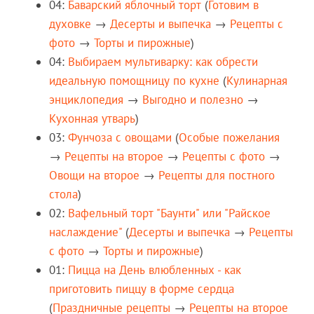
04:
Баварский яблочный торт
(
Готовим в
духовке
→
Десерты и выпечка
→
Рецепты c
фото
→
Торты и пирожные
)
04:
Выбираем мультиварку: как обрести
идеальную помощницу по кухне
(
Кулинарная
энциклопедия
→
Выгодно и полезно
→
Кухонная утварь
)
03:
Фунчоза с овощами
(
Особые пожелания
→
Рецепты на второе
→
Рецепты c фото
→
Овощи на второе
→
Рецепты для постного
стола
)
02:
Вафельный торт "Баунти" или "Райское
наслаждение"
(
Десерты и выпечка
→
Рецепты
c фото
→
Торты и пирожные
)
01:
Пицца на День влюбленных - как
приготовить пиццу в форме сердца
(
Праздничные рецепты
→
Рецепты на второе