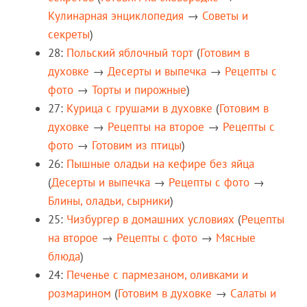
Кулинарная энциклопедия
→
Советы и
секреты
)
28:
Польский яблочный торт
(
Готовим в
духовке
→
Десерты и выпечка
→
Рецепты c
фото
→
Торты и пирожные
)
27:
Курица с грушами в духовке
(
Готовим в
духовке
→
Рецепты на второе
→
Рецепты c
фото
→
Готовим из птицы
)
26:
Пышные оладьи на кефире без яйца
(
Десерты и выпечка
→
Рецепты c фото
→
Блины, оладьи, сырники
)
25:
Чизбургер в домашних условиях
(
Рецепты
на второе
→
Рецепты c фото
→
Мясные
блюда
)
24:
Печенье с пармезаном, оливками и
розмарином
(
Готовим в духовке
→
Салаты и