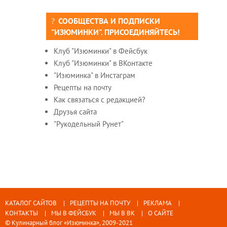
СООБЩЕСТВА И ПОДПИСКИ
"ИЗЮМИНКИ". ПРИСОЕДИНЯЙТЕСЬ!
Клуб "Изюминки" в Фейсбук
Клуб "Изюминки" в ВКонтакте
"Изюминка" в Инстаграм
Рецепты на почту
Как связаться с редакцией?
Друзья сайта
"Рукодельный Рунет"
КАТАЛОГ САЙТОВ
РЕЦЕПТЫ НА ПОЧТУ
РЕКЛАМА
КОНТАКТЫ
МЫ В ФЕЙСБУК
МЫ В ВК
О САЙТЕ
© Кулинарный блог «Изюминка», 2009-2021