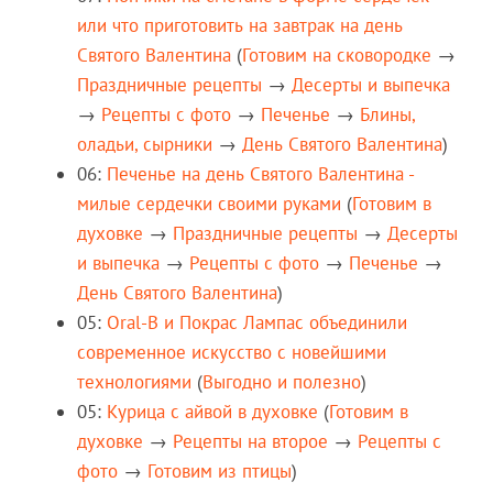
или что приготовить на завтрак на день
Святого Валентина
(
Готовим на сковородке
→
Праздничные рецепты
→
Десерты и выпечка
→
Рецепты c фото
→
Печенье
→
Блины,
оладьи, сырники
→
День Святого Валентина
)
06:
Печенье на день Святого Валентина -
милые сердечки своими руками
(
Готовим в
духовке
→
Праздничные рецепты
→
Десерты
и выпечка
→
Рецепты c фото
→
Печенье
→
День Святого Валентина
)
05:
Oral-B и Покрас Лампас объединили
современное искусство с новейшими
технологиями
(
Выгодно и полезно
)
05:
Курица с айвой в духовке
(
Готовим в
духовке
→
Рецепты на второе
→
Рецепты c
фото
→
Готовим из птицы
)