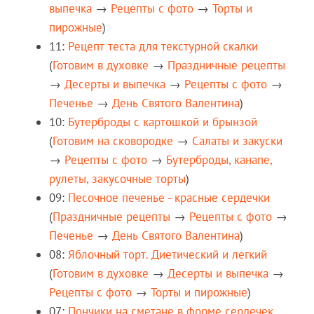
выпечка
→
Рецепты c фото
→
Торты и
пирожные
)
11:
Рецепт теста для текстурной скалки
(
Готовим в духовке
→
Праздничные рецепты
→
Десерты и выпечка
→
Рецепты c фото
→
Печенье
→
День Святого Валентина
)
10:
Бутерброды с картошкой и брынзой
(
Готовим на сковородке
→
Салаты и закуски
→
Рецепты c фото
→
Бутерброды, канапе,
рулеты, закусочные торты
)
09:
Песочное печенье - красные сердечки
(
Праздничные рецепты
→
Рецепты c фото
→
Печенье
→
День Святого Валентина
)
08:
Яблочный торт. Диетический и легкий
(
Готовим в духовке
→
Десерты и выпечка
→
Рецепты c фото
→
Торты и пирожные
)
07:
Пончики на сметане в форме сердечек